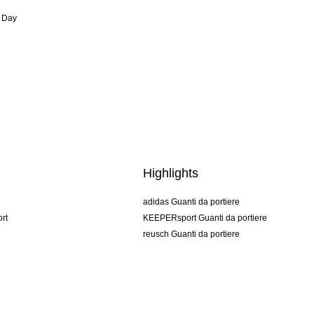
 Day
Highlights
adidas Guanti da portiere
rt
KEEPERsport Guanti da portiere
reusch Guanti da portiere
uhlsport Guanti da portiere
rehab Guanti da portiere
keeper
NIKE Guanti da portiere
PUMA Guanti da portiere