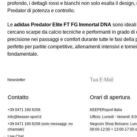
profondo, i dettagli rossi e bianchi non solo esalta il design, 
Predator di potenza e controllo.
Le
adidas Predator Elite FT FG Immortal DNA
sono ideali
cercano scarpe da calcio tecniche e performanti in grado di of
precisione nei passaggi e comfort durante tutte le fasi della
perfetto per partite competitive, allenamenti intensivi e torn
fondamentale.
Newsletter
Contatto
Orari di apertura
+39 0471 180 8208
KEEPERsport Italia
info@keeper-sport.it
Ufficio: Lunedì - Venerdì: 8:
+39 0471 180 8208 (solo messaggi. no
Negozio Shop Bolzano: Lune
chiamate)
08:00-12:00 + 13:00-17:00 
Live Chat