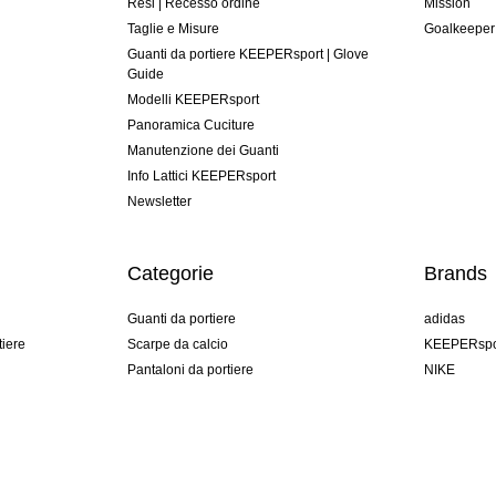
Resi | Recesso ordine
Mission
Taglie e Misure
Goalkeeper
Guanti da portiere KEEPERsport | Glove
Guide
Modelli KEEPERsport
Panoramica Cuciture
Manutenzione dei Guanti
Info Lattici KEEPERsport
Newsletter
Categorie
Brands
Guanti da portiere
adidas
tiere
Scarpe da calcio
KEEPERspo
Pantaloni da portiere
NIKE
Maglie da portiere
Puma
Sottopantaloni Portiere
REUSCH
Sells Goal
uhlsport