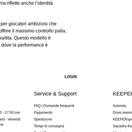
ma riflette anche l’identità
 per giocatori ambiziosi che
frire il massimo controllo palla,
 partita. Questo modello è
ei dove la performance è
Service & Support
KEEPER
FAQ | Domande frequenti
Azienda
00 - 17:00 ore
Pagamento
Dove siam
dì - Venerdì:
Spedizione
KEEPERspor
ore
Tempi di consegna
Squadra Ke