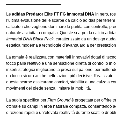
Le
adidas Predator Elite FT FG Immortal DNA
in nero, ro
l’ultima evoluzione delle scarpe da calcio adidas per terreni 
calciatori che vogliono dominare la partita con controllo, pre
naturale asciutta o compatta. Queste scarpe da calcio adida
Immortal DNA Black Pack
, caratterizzato da un design aud
estetica moderna a tecnologie d’avanguardia per prestazioni
La tomaia è realizzata con materiali innovativi dotati di tec
tocco palla reattivo e una sensazione diretta di controllo in o
inserti strategici migliorano la presa sul pallone, permettendo
un tocco sicuro anche nelle azioni più decisive. Realizzate p
queste scarpe assicurano comfort, stabilità e una calzata co
movimenti del piede senza limitare la mobilità.
La suola specifica per
Firm Ground
è progettata per offrire tr
ottimale su campi in erba naturale compatta, consentendo a
direzione rapidi e un’elevata reattività durante scatti e dribbli