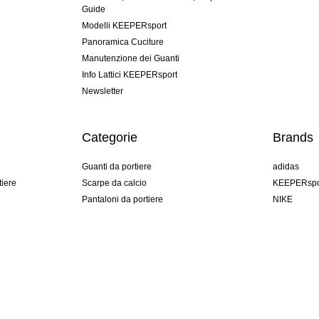
Guide
Modelli KEEPERsport
Panoramica Cuciture
Manutenzione dei Guanti
Info Lattici KEEPERsport
Newsletter
Categorie
Brands
Guanti da portiere
adidas
tiere
Scarpe da calcio
KEEPERspo
Pantaloni da portiere
NIKE
Maglie da portiere
Puma
Sottopantaloni Portiere
REUSCH
Sells Goal
uhlsport
Elite Sport
rehab