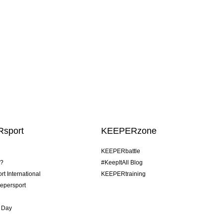
sport
KEEPERzone
KEEPERbattle
o?
#KeepItAll Blog
t International
KEEPERtraining
epersport
 Day