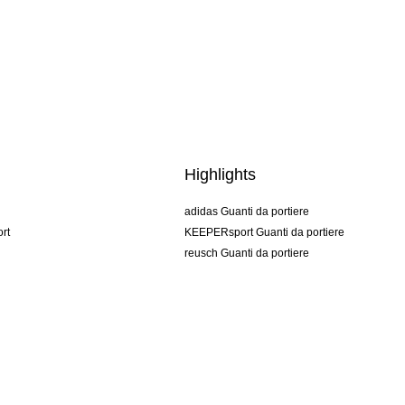
Highlights
adidas Guanti da portiere
rt
KEEPERsport Guanti da portiere
reusch Guanti da portiere
uhlsport Guanti da portiere
rehab Guanti da portiere
keeper
NIKE Guanti da portiere
PUMA Guanti da portiere
SELLS Guanti da portiere