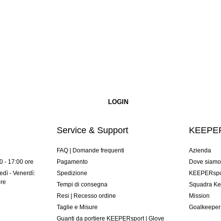
Service & Support
KEEPER
FAQ | Domande frequenti
Azienda
00 - 17:00 ore
Pagamento
Dove siam
dì - Venerdì:
Spedizione
KEEPERspor
ore
Tempi di consegna
Squadra Ke
Resi | Recesso ordine
Mission
Taglie e Misure
Goalkeeper
Guanti da portiere KEEPERsport | Glove