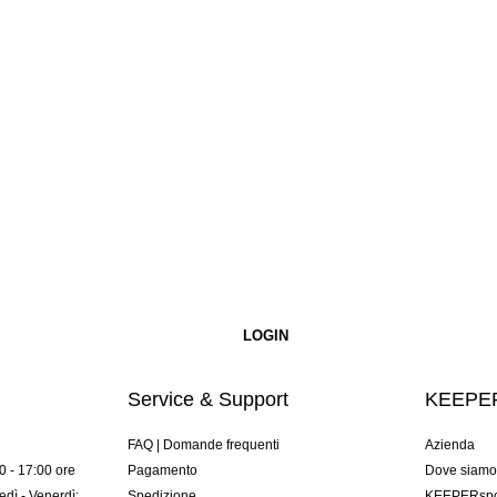
Service & Support
KEEPER
FAQ | Domande frequenti
Azienda
00 - 17:00 ore
Pagamento
Dove siam
dì - Venerdì:
Spedizione
KEEPERspor