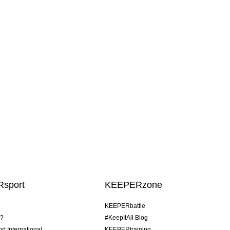
sport
KEEPERzone
KEEPERbattle
o?
#KeepItAll Blog
t International
KEEPERtraining