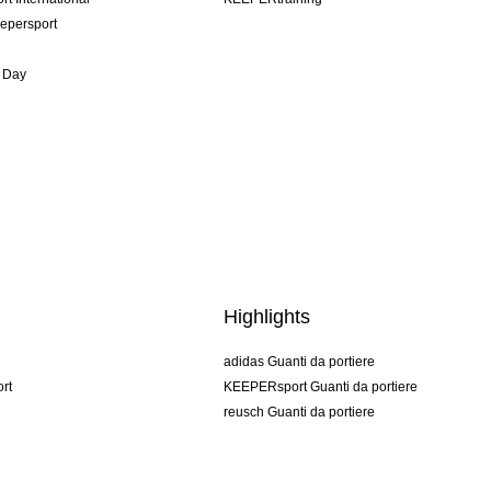
epersport
 Day
Highlights
adidas Guanti da portiere
rt
KEEPERsport Guanti da portiere
reusch Guanti da portiere
uhlsport Guanti da portiere
rehab Guanti da portiere
keeper
NIKE Guanti da portiere