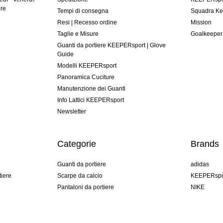
ore
Tempi di consegna
Squadra Ke
Resi | Recesso ordine
Mission
Taglie e Misure
Goalkeeper
Guanti da portiere KEEPERsport | Glove
Guide
Modelli KEEPERsport
Panoramica Cuciture
Manutenzione dei Guanti
Info Lattici KEEPERsport
Newsletter
Categorie
Brands
Guanti da portiere
adidas
tiere
Scarpe da calcio
KEEPERspo
Pantaloni da portiere
NIKE
Maglie da portiere
Puma
Sottopantaloni Portiere
REUSCH
Sells Goal