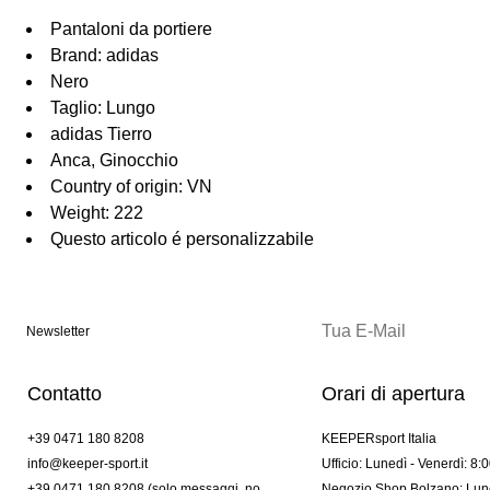
Pantaloni da portiere
Brand: adidas
Nero
Taglio: Lungo
adidas Tierro
Anca, Ginocchio
Country of origin: VN
Weight: 222
Questo articolo é personalizzabile
Newsletter
Contatto
Orari di apertura
+39 0471 180 8208
KEEPERsport Italia
info@keeper-sport.it
Ufficio: Lunedì - Venerdì: 8:
+39 0471 180 8208 (solo messaggi. no
Negozio Shop Bolzano: Lune