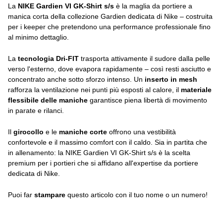
La
NIKE Gardien VI GK-Shirt s/s
è la maglia da portiere a
manica corta della collezione Gardien dedicata di Nike – costruita
per i keeper che pretendono una performance professionale fino
al minimo dettaglio.
La
tecnologia Dri-FIT
trasporta attivamente il sudore dalla pelle
verso l'esterno, dove evapora rapidamente – così resti asciutto e
concentrato anche sotto sforzo intenso. Un
inserto in mesh
rafforza la ventilazione nei punti più esposti al calore, il
materiale
flessibile delle maniche
garantisce piena libertà di movimento
in parate e rilanci.
Il
girocollo
e le
maniche corte
offrono una vestibilità
confortevole e il massimo comfort con il caldo. Sia in partita che
in allenamento: la NIKE Gardien VI GK-Shirt s/s è la scelta
premium per i portieri che si affidano all'expertise da portiere
dedicata di Nike.
Puoi far
stampare
questo articolo con il tuo nome o un numero!