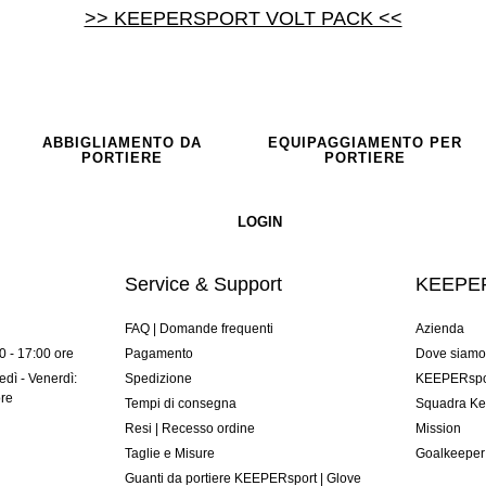
>> KEEPERSPORT VOLT PACK <<
ABBIGLIAMENTO DA
EQUIPAGGIAMENTO PER
PORTIERE
PORTIERE
Service & Support
KEEPER
FAQ | Domande frequenti
Azienda
00 - 17:00 ore
Pagamento
Dove siam
dì - Venerdì:
Spedizione
KEEPERspor
ore
Tempi di consegna
Squadra Ke
Resi | Recesso ordine
Mission
Taglie e Misure
Goalkeeper
Guanti da portiere KEEPERsport | Glove