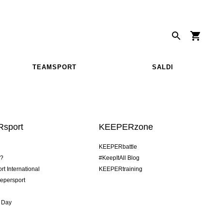
TEAMSPORT
SALDI
sport
KEEPERzone
KEEPERbattle
o?
#KeepItAll Blog
t International
KEEPERtraining
epersport
 Day