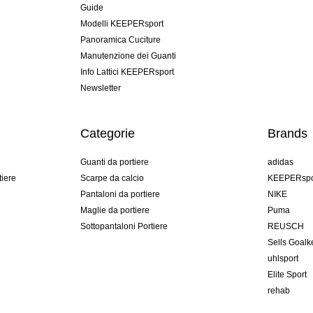
Guide
Modelli KEEPERsport
Panoramica Cuciture
Manutenzione dei Guanti
Info Lattici KEEPERsport
Newsletter
Categorie
Brands
Guanti da portiere
adidas
tiere
Scarpe da calcio
KEEPERspo
Pantaloni da portiere
NIKE
Maglie da portiere
Puma
Sottopantaloni Portiere
REUSCH
Sells Goal
uhlsport
Elite Sport
rehab