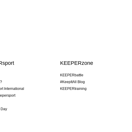
sport
KEEPERzone
KEEPERbattle
o?
#KeepItAll Blog
t International
KEEPERtraining
epersport
 Day