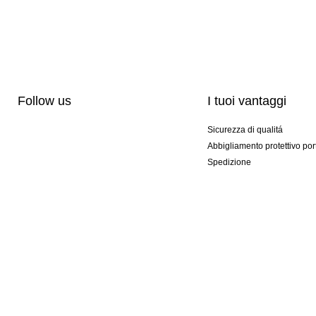
Follow us
I tuoi vantaggi
Sicurezza di qualitá
Abbigliamento protettivo por
Spedizione
Personalizzazione
Modelli esclusivi
Pacchetti speciali
© 2026 KEEPERsport srl #KeepItAll. It's not just our webshop, it's a lifestyle!