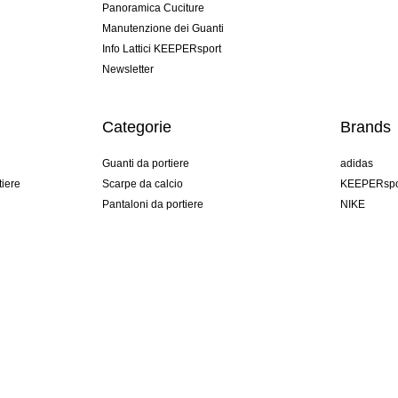
Panoramica Cuciture
Manutenzione dei Guanti
Info Lattici KEEPERsport
Newsletter
Categorie
Brands
Guanti da portiere
adidas
tiere
Scarpe da calcio
KEEPERspo
Pantaloni da portiere
NIKE
Maglie da portiere
Puma
Sottopantaloni Portiere
REUSCH
Sells Goal
uhlsport
Elite Sport
rehab
Italy