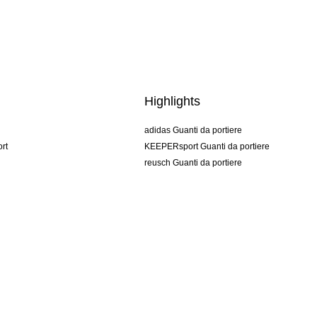
Highlights
adidas Guanti da portiere
rt
KEEPERsport Guanti da portiere
reusch Guanti da portiere
uhlsport Guanti da portiere
rehab Guanti da portiere
keeper
NIKE Guanti da portiere
PUMA Guanti da portiere
SELLS Guanti da portiere
Condizioni di vendita
Impressum